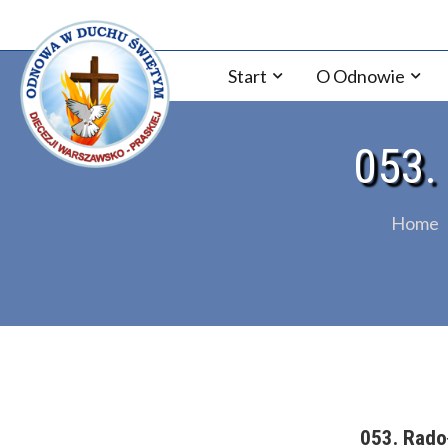
Skip
Odnowa w Duchu św Diec
to
content
Start
O Odnowie
053.
Home
053. Rado