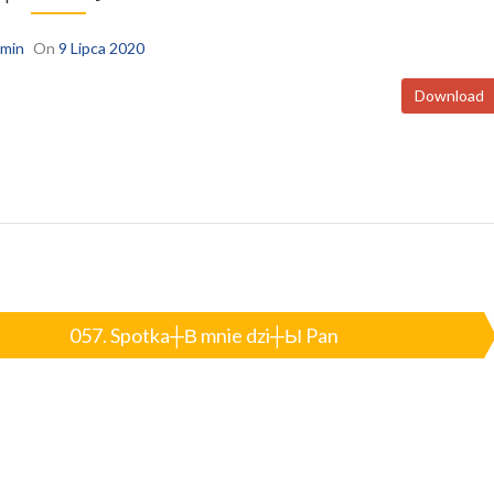
min
On
9 Lipca 2020
Download
057. Spotka┼В mnie dzi┼Ы Pan