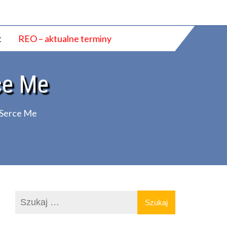
t
REO – aktualne terminy
ce Me
 Serce Me