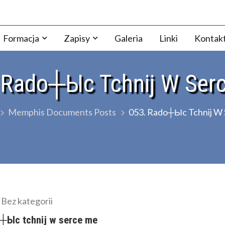
ezji Warszawsko-Praskiej
Formacja
Zapisy
Galeria
Linki
Kontak
 Rado┼Ыc Tchnij W Ser
Memphis Documents Posts
053. Rado┼Ыc Tchnij W
Bez kategorii
┼Ыc tchnij w serce me