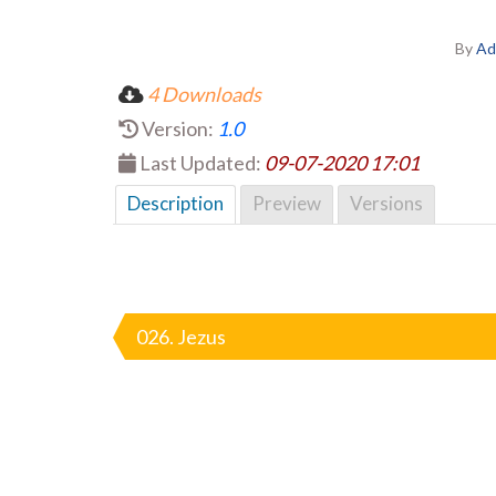
By
Ad
4 Downloads
Version:
1.0
Last Updated:
09-07-2020 17:01
Description
Preview
Versions
Nawigacja
wpisu
026. Jezus