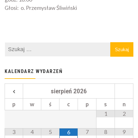
Głosi: o. Przemysław Śliwiński
KALENDARZ WYDARZEŃ
sierpień
2026
p
w
ś
c
p
s
n
1
2
3
4
5
7
8
9
6