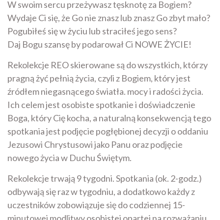
W swoim sercu przeżywasz tęsknotę za Bogiem?
Wydaje Ci się, że Go nie znasz lub znasz Go zbyt mało?
Pogubiłeś się w życiu lub straciłeś jego sens?
Daj Bogu szansę by podarował Ci NOWE ŻYCIE!
Rekolekcje REO skierowane są do wszystkich, którzy
pragną żyć pełnią życia, czyli z Bogiem, który jest
źródłem niegasnącego światła. mocy i radości życia.
Ich celem jest osobiste spotkanie i doświadczenie
Boga, który Cię kocha, a naturalną konsekwencją tego
spotkania jest podjęcie pogłębionej decyzji o oddaniu
Jezusowi Chrystusowi jako Panu oraz podjęcie
nowego życia w Duchu Świętym.
Rekolekcje trwają 9 tygodni. Spotkania (ok. 2-godz.)
odbywają się raz w tygodniu, a dodatkowo każdy z
uczestników zobowiązuje się do codziennej 15-
minutowej modlitwy osobistej opartej na rozważaniu