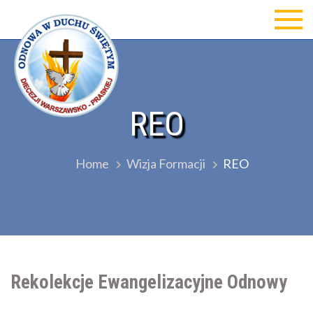
Skip
to
Odnowa w Duchu św Diecezji
content
Warszawsko-Praskiej
REO
Home
Wizja Formacji
REO
Rekolekcje Ewangelizacyjne Odnowy