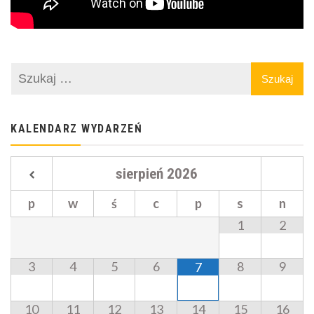
KALENDARZ WYDARZEŃ
sierpień
2026
p
w
ś
c
p
s
n
1
2
3
4
5
6
8
9
7
10
11
12
13
14
15
16