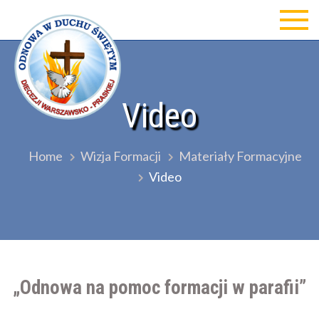
Skip
to
Odnowa w Duchu św Diecezji
content
Warszawsko-Praskiej
Video
Home
Wizja Formacji
Materiały Formacyjne
Video
„Odnowa na pomoc formacji w parafii”