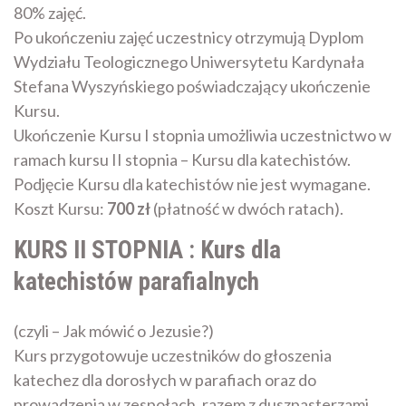
80% zajęć.
Po ukończeniu zajęć uczestnicy otrzymują Dyplom
Wydziału Teologicznego Uniwersytetu Kardynała
Stefana Wyszyńskiego poświadczający ukończenie
Kursu.
Ukończenie Kursu I stopnia umożliwia uczestnictwo w
ramach kursu II stopnia – Kursu dla katechistów.
Podjęcie Kursu dla katechistów nie jest wymagane.
Koszt Kursu:
700 zł
(płatność w dwóch ratach).
KURS II STOPNIA : Kurs dla
katechistów parafialnych
(czyli – Jak mówić o Jezusie?)
Kurs przygotowuje uczestników do głoszenia
katechez dla dorosłych w parafiach oraz do
prowadzenia w zespołach, razem z duszpasterzami,