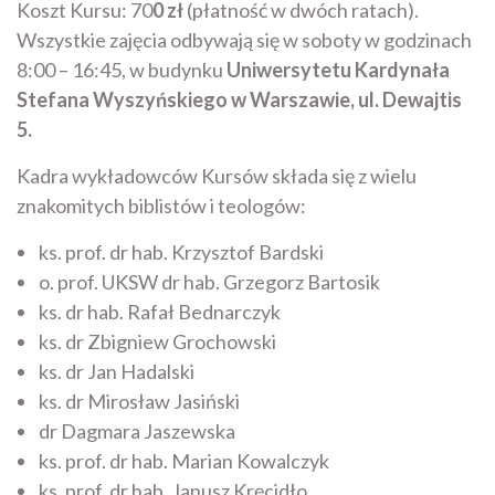
Koszt Kursu: 70
0 zł
(płatność w dwóch ratach).
Wszystkie zajęcia odbywają się w soboty w godzinach
8:00 – 16:45, w budynku
Uniwersytetu Kardynała
Stefana Wyszyńskiego w Warszawie, ul. Dewajtis
5.
Kadra wykładowców Kursów składa się z wielu
znakomitych biblistów i teologów:
ks. prof. dr hab. Krzysztof Bardski
o. prof. UKSW dr hab. Grzegorz Bartosik
ks. dr hab. Rafał Bednarczyk
ks. dr Zbigniew Grochowski
ks. dr Jan Hadalski
ks. dr Mirosław Jasiński
dr Dagmara Jaszewska
ks. prof. dr hab. Marian Kowalczyk
ks. prof. dr hab. Janusz Kręcidło