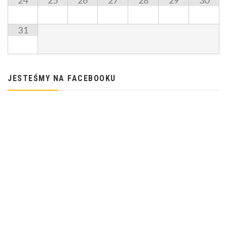
24
25
26
27
28
29
30
31
JESTEŚMY NA FACEBOOKU