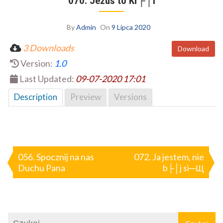
070. Jezus to Kr├│l
By
Admin
On
9 Lipca 2020
3 Downloads
Download
Version:
1.0
Last Updated:
09-07-2020 17:01
Description
Preview
Versions
Nawigacja
wpisu
056. Spocznij na nas
072. Ja jestem, nie
Duchu Pana
b├│j si─Щ