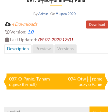
091. G┼Вo┼Ы imi─Щ Pana
By
Admin
On
9 Lipca 2020
4 Downloads
Download
Version:
1.0
Last Updated:
09-07-2020 17:01
Description
Preview
Versions
Nawigacja
wpisu
087. O, Panie, Ty nam
094. Otw├│rz me
dajesz (h-moll)
oczy o Panie