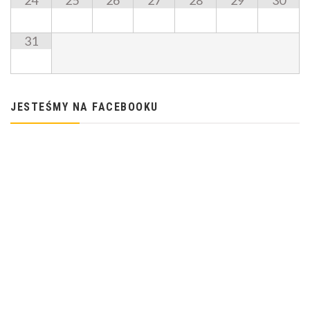
24
25
26
27
28
29
30
31
JESTEŚMY NA FACEBOOKU