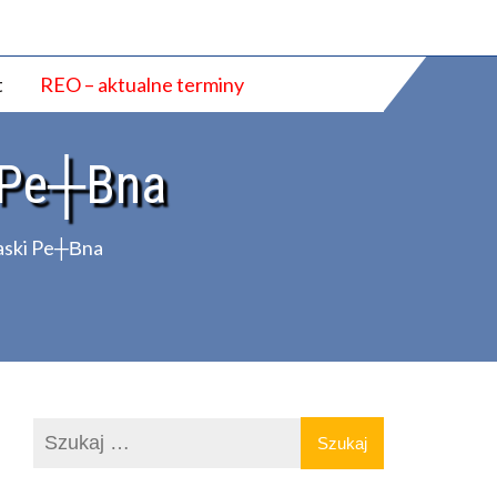
t
REO – aktualne terminy
 Pe┼Вna
ski Pe┼Вna