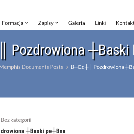
ezji Warszawsko-Praskiej
Formacja
Zapisy
Galeria
Linki
Kontak
 Pozdrowiona ┼Вaski
Memphis Documents Posts
B─Еd┼║ Pozdrowiona ┼Вa
Bez kategorii
drowiona ┼Вaski pe┼Вna