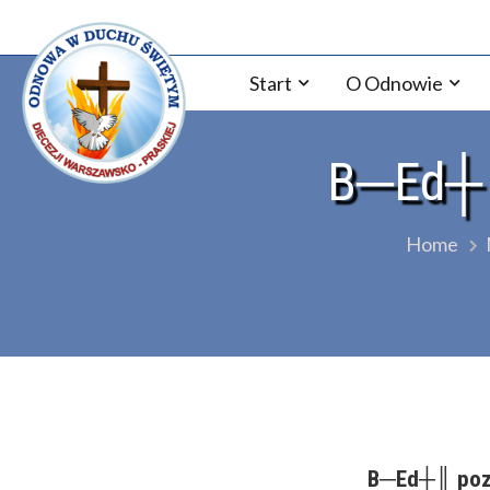
Skip
Odnowa w Duchu św Diec
to
content
Start
O Odnowie
B─Еd┼║
Home
B─Еd┼║ poz