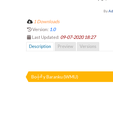
By
Ad
1 Downloads
Version:
1.0
Last Updated:
09-07-2020 18:27
Description
Preview
Versions
Nawigacja
wpisu
Bo┼╝y Baranku (WMU)