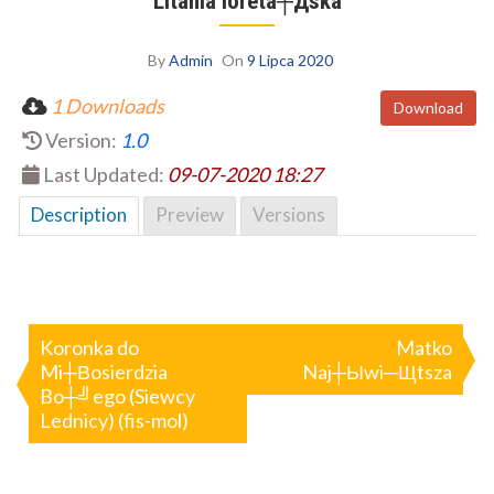
Litania loreta┼Дska
By
Admin
On
9 Lipca 2020
1 Downloads
Download
Version:
1.0
Last Updated:
09-07-2020 18:27
Description
Preview
Versions
Nawigacja
wpisu
Koronka do
Matko
Mi┼Вosierdzia
Naj┼Ыwi─Щtsza
Bo┼╝ego (Siewcy
Lednicy) (fis-mol)