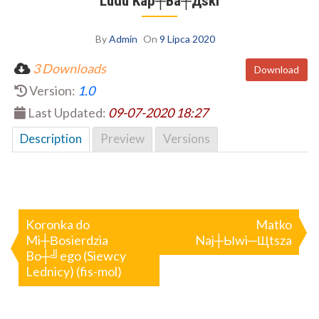
Ludu Kap┼Вa┼Дski
By
Admin
On
9 Lipca 2020
3 Downloads
Download
Version:
1.0
Last Updated:
09-07-2020 18:27
Description
Preview
Versions
Nawigacja
wpisu
Koronka do
Matko
Mi┼Вosierdzia
Naj┼Ыwi─Щtsza
Bo┼╝ego (Siewcy
Lednicy) (fis-mol)