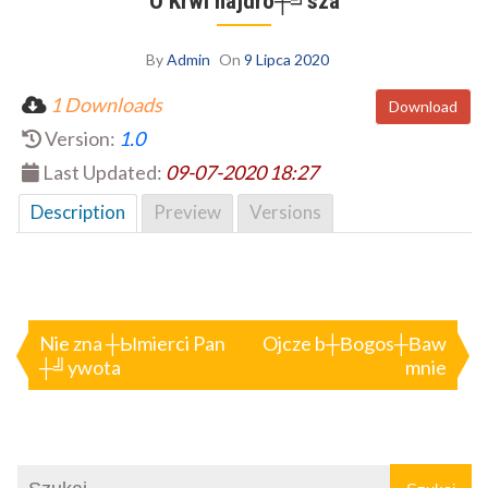
O Krwi najdro┼╝sza
By
Admin
On
9 Lipca 2020
1 Downloads
Download
Version:
1.0
Last Updated:
09-07-2020 18:27
Description
Preview
Versions
Nawigacja
wpisu
Nie zna ┼Ыmierci Pan
Ojcze b┼Вogos┼Вaw
┼╝ywota
mnie