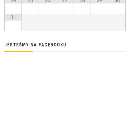
24
25
26
27
28
29
30
31
JESTEŚMY NA FACEBOOKU