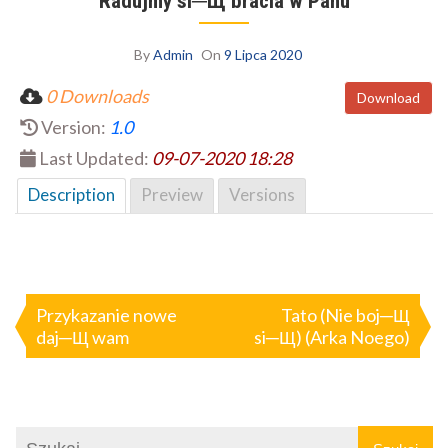
Radujmy si─Щ bracia w Panu
By
Admin
On
9 Lipca 2020
0 Downloads
Download
Version:
1.0
Last Updated:
09-07-2020 18:28
Description
Preview
Versions
Nawigacja
wpisu
Przykazanie nowe
Tato (Nie boj─Щ
daj─Щ wam
si─Щ) (Arka Noego)