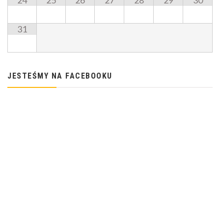
24
25
26
27
28
29
30
31
JESTEŚMY NA FACEBOOKU