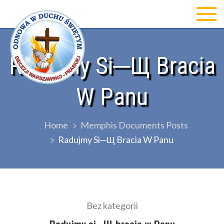
Skip
to
Odnowa w Duchu św Diecezji
content
Warszawsko-Praskiej
Radujmy Si─Щ Bracia
W Panu
Home
Memphis Documents Posts
Radujmy Si─Щ Bracia W Panu
Bez kategorii