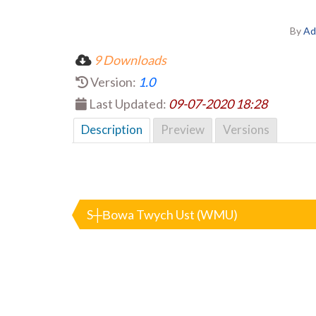
By
Ad
9 Downloads
Version:
1.0
Last Updated:
09-07-2020 18:28
Description
Preview
Versions
Nawigacja
wpisu
S┼Вowa Twych Ust (WMU)