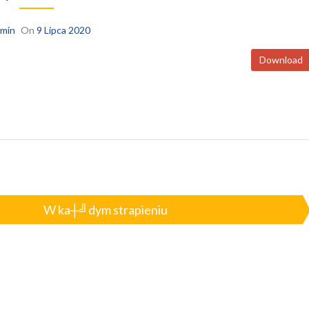
min
On
9 Lipca 2020
Download
W ka┼╝dym strapieniu