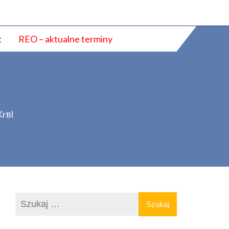
t
REO – aktualne terminy
Krвl