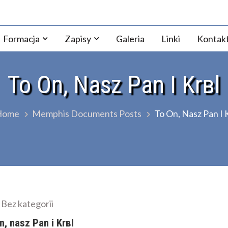
ezji Warszawsko-Praskiej
Formacja
Zapisy
Galeria
Linki
Kontak
To On, Nasz Pan I Krвl
Home
Memphis Documents Posts
To On, Nasz Pan I 
Bez kategorii
n, nasz Pan i Krвl