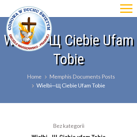
Skip
to
Odnowa w Duchu św Diecezji
content
Warszawsko-Praskiej
Wielbi─Щ Ciebie Ufam
Tobie
Home
Memphis Documents Posts
Wielbi─Щ Ciebie Ufam Tobie
Bez kategorii