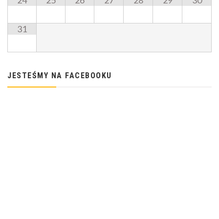
24
25
26
27
28
29
30
31
JESTEŚMY NA FACEBOOKU