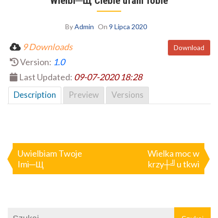
Wielbi─Щ Ciebie ufam Tobie
By
Admin
On
9 Lipca 2020
9 Downloads
Download
Version:
1.0
Last Updated:
09-07-2020 18:28
Description
Preview
Versions
Nawigacja
wpisu
Uwielbiam Twoje
Wielka moc w
Imi─Щ
krzy┼╝u tkwi