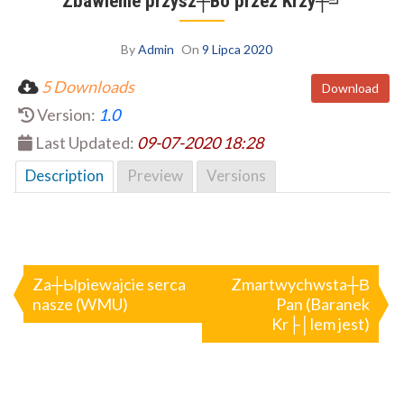
Zbawienie przysz┼Вo przez Krzy┼╝
By
Admin
On
9 Lipca 2020
5 Downloads
Download
Version:
1.0
Last Updated:
09-07-2020 18:28
Description
Preview
Versions
Nawigacja
wpisu
Za┼Ыpiewajcie serca
Zmartwychwsta┼В
nasze (WMU)
Pan (Baranek
Kr├│lem jest)