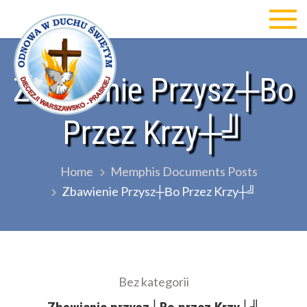
Skip
to
Odnowa w Duchu św Diecezji
content
Warszawsko-Praskiej
Zbawienie Przysz┼Вo
Przez Krzy┼╝
Home
Memphis Documents Posts
Zbawienie Przysz┼Вo Przez Krzy┼╝
Bez kategorii