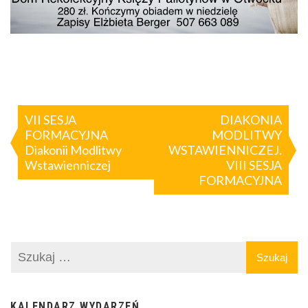
Nawigacja
wpisu
VII SESJA
DIAKONIA
FORMACYJNA
MODLITWY
Diakonii Modlitwy
WSTAWIENNICZEJ.
Wstawienniczej
VIII SESJA
FORMACYJNA
KALENDARZ WYDARZEŃ