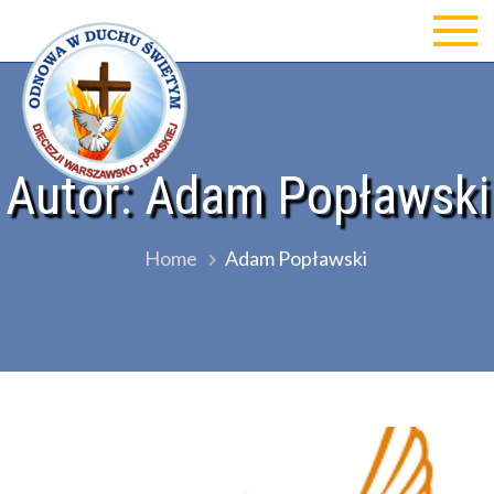
Skip
to
Odnowa w Duchu św Diecezji
content
Warszawsko-Praskiej
Autor:
Adam Popławski
Home
Adam Popławski