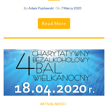
By
Adam Popławski
On
7 Marca 2020
Read More
AKTUALNOŚCI