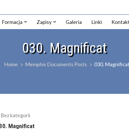
ezji Warszawsko-Praskiej
Formacja
Zapisy
Galeria
Linki
Kontak
030. Magnificat
Home
Memphis Documents Posts
030. Magnifica
Bez kategorii
30. Magnificat