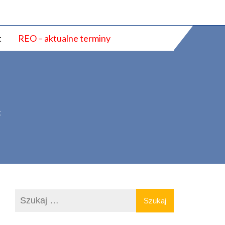
t
REO – aktualne terminy
t