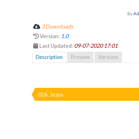
By
Ad
3 Downloads
Version:
1.0
Last Updated:
09-07-2020 17:01
Description
Preview
Versions
Nawigacja
wpisu
026. Jezus