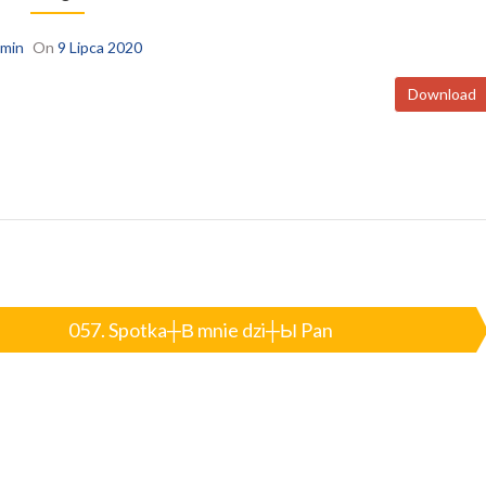
min
On
9 Lipca 2020
Download
057. Spotka┼В mnie dzi┼Ы Pan