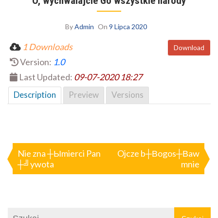
O, wychwalajcie Go wszystkie narody
By
Admin
On
9 Lipca 2020
1 Downloads
Download
Version:
1.0
Last Updated:
09-07-2020 18:27
Description
Preview
Versions
Nawigacja
wpisu
Nie zna ┼Ыmierci Pan
Ojcze b┼Вogos┼Вaw
┼╝ywota
mnie