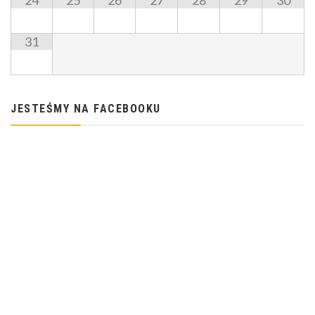
24
25
26
27
28
29
30
31
JESTEŚMY NA FACEBOOKU