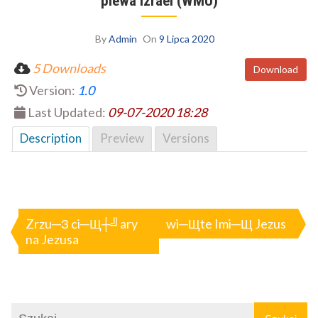
piewa Izrael (WMU)
By
Admin
On
9 Lipca 2020
5 Downloads
Download
Version:
1.0
Last Updated:
09-07-2020 18:28
Description
Preview
Versions
Nawigacja
wpisu
Zrzu─З ci─Щ┼╝ary
wi─Щte Imi─Щ Jezus
na Jezusa