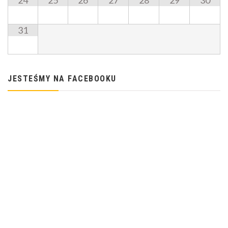
24
25
26
27
28
29
30
31
JESTEŚMY NA FACEBOOKU