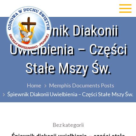
Skip
to
Odnowa w Duchu św Diecezji
content
Śpiewnik Diakonii
Warszawsko-Praskiej
Uwielbienia – Części
Stałe Mszy Św.
Home
Memphis Documents Posts
Śpiewnik Diakonii Uwielbienia – Części Stałe Mszy Św.
Bez kategorii