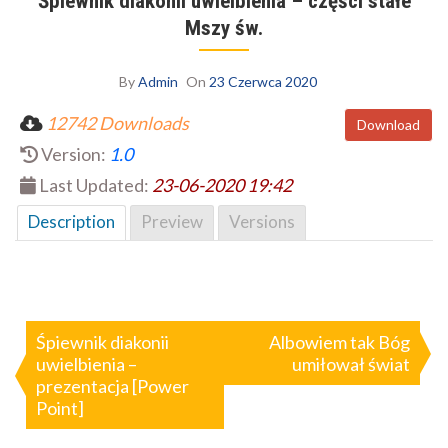
Śpiewnik diakonii uwielbienia – części stałe
Mszy św.
By
Admin
On
23 Czerwca 2020
12742 Downloads
Download
Version:
1.0
Last Updated:
23-06-2020 19:42
Description
Preview
Versions
Nawigacja
wpisu
Śpiewnik diakonii
Albowiem tak Bóg
uwielbienia –
umiłował świat
prezentacja [Power
Point]