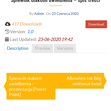
Śpiewnik diakonii uwielbienia – spis treści
By
Admin
On
23 Czerwca 2020
417 Downloads
Download
Version:
1.0
Last Updated:
23-06-2020 19:42
Description
Preview
Versions
Nawigacja
wpisu
Śpiewnik diakonii
Albowiem tak Bóg
uwielbienia –
umiłował świat
prezentacja [Power
Point]