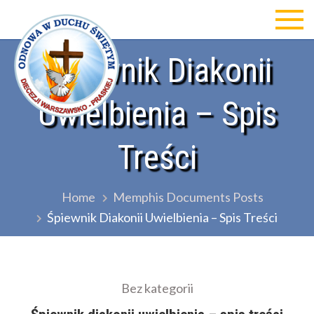
Skip
to
Odnowa w Duchu św Diecezji
content
Śpiewnik Diakonii
Warszawsko-Praskiej
Uwielbienia – Spis
Treści
Home
Memphis Documents Posts
Śpiewnik Diakonii Uwielbienia – Spis Treści
Bez kategorii