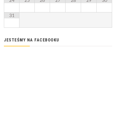
24
25
26
27
28
29
30
31
JESTEŚMY NA FACEBOOKU