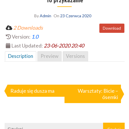
To przykazanie
By
Admin
On
23 Czerwca 2020
2 Downloads
Download
Version:
1.0
Last Updated:
23-06-2020 20:40
Description
Preview
Versions
Nawigacja
wpisu
Raduje się dusza ma
Warsztaty: Bicie –
ósemki