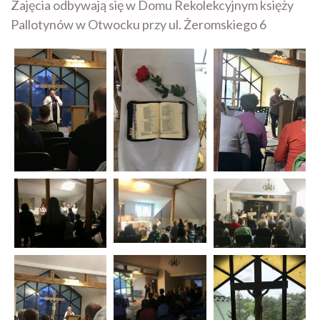
Zajęcia odbywają się w Domu Rekolekcyjnym księży
Pallotynów w Otwocku przy ul. Żeromskiego 6