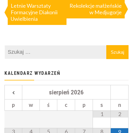
wpisu
Letnie Warsztaty
Rekolekcje małżeńskie
Formacyjne Diakonii
w Medjugorje
Uwielbienia
KALENDARZ WYDARZEŃ
sierpień
2026
p
w
ś
c
p
s
n
1
2
3
4
5
6
7
8
9