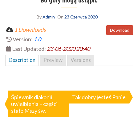
Bo góry mogą ustąpić
By
Admin
On
23 Czerwca 2020
1 Downloads
Download
Version:
1.0
Last Updated:
23-06-2020 20:40
Description
Preview
Versions
Nawigacja
wpisu
Śpiewnik diakonii
Tak dobry jesteś Panie
uwielbienia – części
stałe Mszy św.