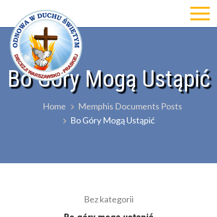
Skip
to
Odnowa w Duchu św Diecezji
content
Warszawsko-Praskiej
Bo Góry Mogą Ustąpić
Home
Memphis Documents Posts
Bo Góry Mogą Ustąpić
Bez kategorii