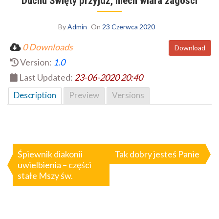
Duchu Święty przyjdź, niech wiara zagości
By
Admin
On
23 Czerwca 2020
0 Downloads
Download
Version:
1.0
Last Updated:
23-06-2020 20:40
Description
Preview
Versions
Nawigacja
wpisu
Śpiewnik diakonii
Tak dobry jesteś Panie
uwielbienia – części
stałe Mszy św.