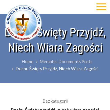
Skip
to
Odnowa w Duchu św Diecezji
content
Warszawsko-Praskiej
Duchu Święty Przyjdź,
Niech Wiara Zagości
Home
Memphis Documents Posts
Duchu Święty Przyjdź, Niech Wiara Zagości
Bez kategorii