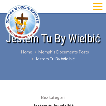
Skip
to
Odnowa w Duchu św Diecezji
content
Warszawsko-Praskiej
Jestem Tu By Wielbić
Home
Memphis Documents Posts
Jestem Tu By Wielbić
Bez kategorii