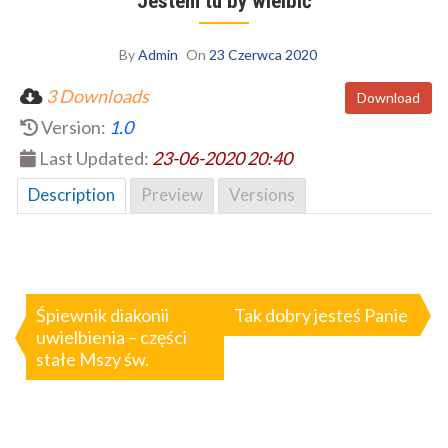
Jestem tu by wielbić
By
Admin
On
23 Czerwca 2020
3 Downloads
Download
Version:
1.0
Last Updated:
23-06-2020 20:40
Description
Preview
Versions
Nawigacja
wpisu
Śpiewnik diakonii
Tak dobry jesteś Panie
uwielbienia – części
stałe Mszy św.