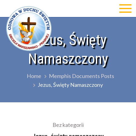
Skip
to
Odnowa w Duchu św Diecezji
content
Warszawsko-Praskiej
Jezus, Święty
Namaszczony
Home
Memphis Documents Posts
Jezus, Święty Namaszczony
Bez kategorii