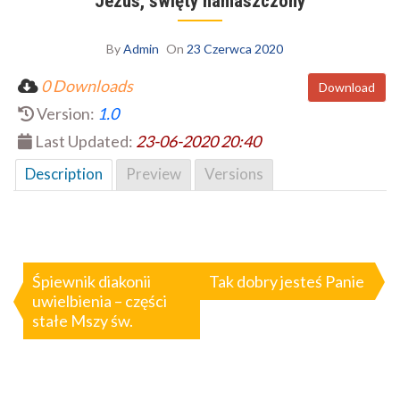
Jezus, święty namaszczony
By
Admin
On
23 Czerwca 2020
0 Downloads
Download
Version:
1.0
Last Updated:
23-06-2020 20:40
Description
Preview
Versions
Nawigacja
wpisu
Śpiewnik diakonii
Tak dobry jesteś Panie
uwielbienia – części
stałe Mszy św.