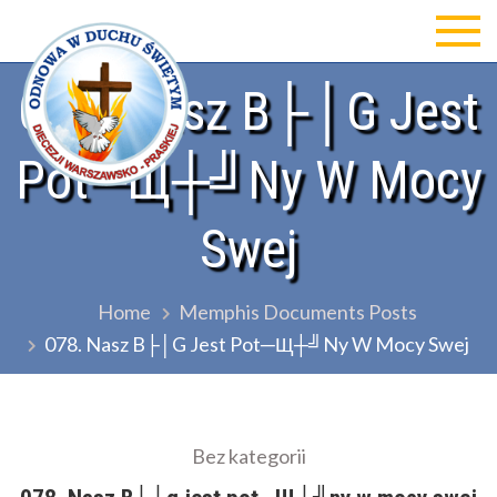
Skip
to
Odnowa w Duchu św Diecezji
content
078. Nasz B├│g Jest
Warszawsko-Praskiej
Pot─Щ┼╝ny W Mocy
Swej
Home
Memphis Documents Posts
078. Nasz B├│g Jest Pot─Щ┼╝ny W Mocy Swej
Bez kategorii