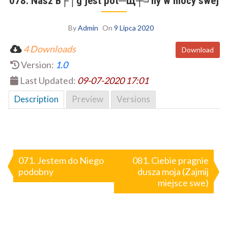
078. Nasz B├│g jest pot─Щ┼╝ny w mocy swej
By
Admin
On
9 Lipca 2020
4 Downloads
Download
Version:
1.0
Last Updated:
09-07-2020 17:01
Description
Preview
Versions
Nawigacja
wpisu
071. Jestem do Niego
081. Ciebie pragnie
podobny
dusza moja (Zajmij
miejsce swe)