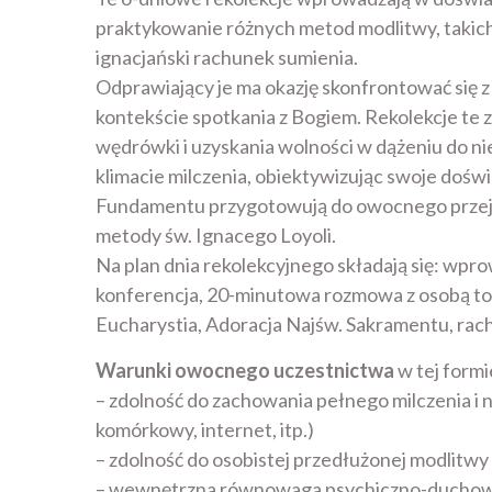
praktykowanie różnych metod modlitwy, takich
ignacjański rachunek sumienia.
Odprawiający je ma okazję skonfrontować się
kontekście spotkania z Bogiem. Rekolekcje te 
wędrówki i uzyskania wolności w dążeniu do ni
klimacie milczenia, obiektywizując swoje doś
Fundamentu przygotowują do owocnego przej
metody św. Ignacego Loyoli.
Na plan dnia rekolekcyjnego składają się: wpro
konferencja, 20-minutowa rozmowa z osobą to
Eucharystia, Adoracja Najśw. Sakramentu, rac
Warunki owocnego uczestnictwa
w tej formie
– zdolność do zachowania pełnego milczenia i 
komórkowy, internet, itp.)
– zdolność do osobistej przedłużonej modlitwy 
– wewnętrzna równowaga psychiczno-ducho