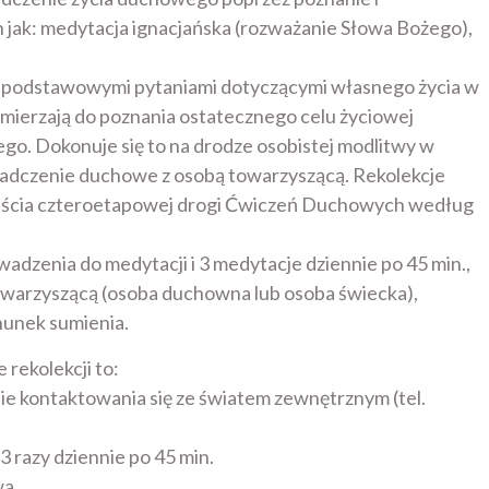
 jak: medytacja ignacjańska (rozważanie Słowa Bożego),
 z podstawowymi pytaniami dotyczącymi własnego życia w
zmierzają do poznania ostatecznego celu życiowej
ego. Dokonuje się to na drodze osobistej modlitwy w
wiadczenie duchowe z osobą towarzyszącą. Rekolekcje
ścia czteroetapowej drogi Ćwiczeń Duchowych według
wadzenia do medytacji i 3 medytacje dziennie po 45 min.,
warzyszącą (osoba duchowna lub osoba świecka),
hunek sumienia.
 rekolekcji to:
nie kontaktowania się ze światem zewnętrznym (tel.
3 razy dziennie po 45 min.
wa