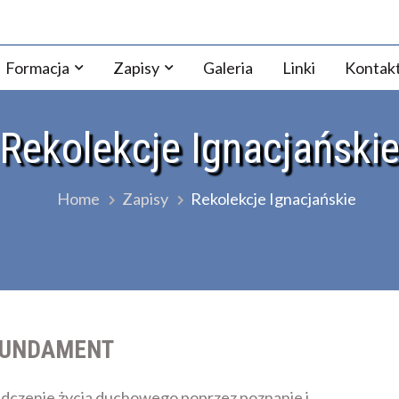
zji Warszawsko-Praskiej
Formacja
Zapisy
Galeria
Linki
Kontak
Rekolekcje Ignacjański
Home
Zapisy
Rekolekcje Ignacjańskie
 FUNDAMENT
dczenie życia duchowego poprzez poznanie i