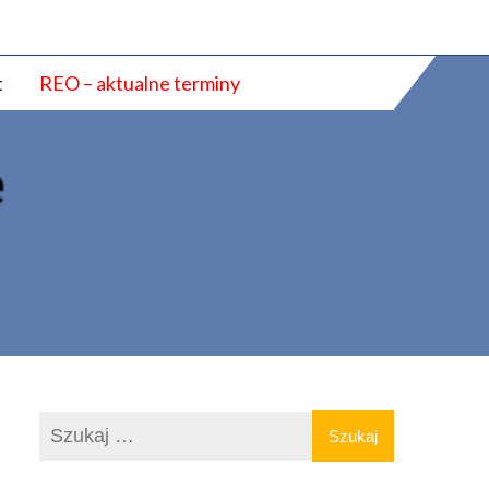
t
REO – aktualne terminy
e