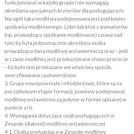
funkcjonować w każdej grupie i nie wymagają
określania specjalnych kryteriów dla posługujących.
Na ogół taka modlitwa podejmowana jest pod koniec
spotkania modlitewnego. Lider lub ktoś z animatorów
(np. prowadzący spotkanie modlitewne) czuwa nad
tym, by była jednoznacznie określona osoba
prowadząca daną modlitwę wstawienniczą oraz – jeśli
w czasie modlitwy jest przekazywane słowo prorocze
– by było ono przekazane we właściwy sposób,
zweryfikowane i potwierdzone.
3. Grupy nowopowstałe i młodzieżowe, które są na
początkowym etapie formacji, powinny podejmować
modlitwę wstawienniczą jedynie w formie opisanej w
punkcie a i b.
4. Wymagania dotyczące osób posługujących w
Zespole (diakonii) modlitwy wstawienniczej
4.1. Osoba posługująca w Zespole modlitwy