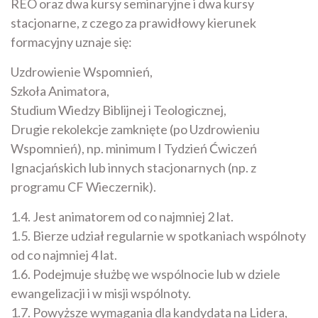
REO oraz dwa kursy seminaryjne i dwa kursy
stacjonarne, z czego za prawidłowy kierunek
formacyjny uznaje się:
Uzdrowienie Wspomnień,
Szkoła Animatora,
Studium Wiedzy Biblijnej i Teologicznej,
Drugie rekolekcje zamknięte (po Uzdrowieniu
Wspomnień), np. minimum I Tydzień Ćwiczeń
Ignacjańskich lub innych stacjonarnych (np. z
programu CF Wieczernik).
1.4. Jest animatorem od co najmniej 2 lat.
1.5. Bierze udział regularnie w spotkaniach wspólnoty
od co najmniej 4 lat.
1.6. Podejmuje służbę we wspólnocie lub w dziele
ewangelizacji i w misji wspólnoty.
1.7. Powyższe wymagania dla kandydata na Lidera,