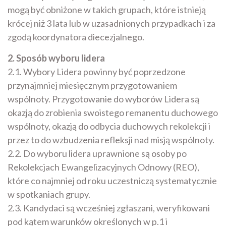
mogą być obniżone w takich grupach, które istnieją
krócej niż 3 lata lub w uzasadnionych przypadkach i za
zgodą koordynatora diecezjalnego.
2. Sposób wyboru lidera
2.1. Wybory Lidera powinny być poprzedzone
przynajmniej miesięcznym przygotowaniem
wspólnoty. Przygotowanie do wyborów Lidera są
okazją do zrobienia swoistego remanentu duchowego
wspólnoty, okazją do odbycia duchowych rekolekcji i
przez to do wzbudzenia refleksji nad misją wspólnoty.
2.2. Do wyboru lidera uprawnione są osoby po
Rekolekcjach Ewangelizacyjnych Odnowy (REO),
które co najmniej od roku uczestniczą systematycznie
w spotkaniach grupy.
2.3. Kandydaci są wcześniej zgłaszani, weryfikowani
pod kątem warunków określonych w p.1 i