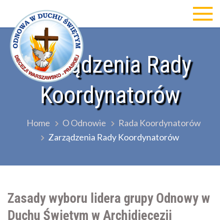
Skip
to
Odnowa w Duchu św Diecezji
content
Warszawsko-Praskiej
Zarządzenia Rady
Koordynatorów
Home
O Odnowie
Rada Koordynatorów
Zarządzenia Rady Koordynatorów
Zasady wyboru lidera grupy Odnowy w
Duchu Świętym w Archidiecezji