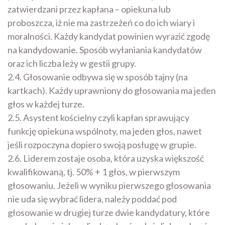
zatwierdzani przez kapłana – opiekuna lub
proboszcza, iż nie ma zastrzeżeń co do ich wiary i
moralności. Każdy kandydat powinien wyrazić zgodę
na kandydowanie. Sposób wyłaniania kandydatów
oraz ich liczba leży w gestii grupy.
2.4. Głosowanie odbywa się w sposób tajny (na
kartkach). Każdy uprawniony do głosowania ma jeden
głos w każdej turze.
2.5. Asystent kościelny czyli kapłan sprawujący
funkcję opiekuna wspólnoty, ma jeden głos, nawet
jeśli rozpoczyna dopiero swoją posługę w grupie.
2.6. Liderem zostaje osoba, która uzyska większość
kwalifikowaną, tj. 50% + 1 głos, w pierwszym
głosowaniu. Jeżeli w wyniku pierwszego głosowania
nie uda się wybrać lidera, należy poddać pod
głosowanie w drugiej turze dwie kandydatury, które