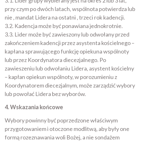
3.1. Lider grupy wybierany jest na okres 2 lub 3 lat,
przy czym po dwóch latach, wspólnota potwierdza lub
nie , mandat Lidera na ostatni , trzeci rok kadencji.
3.2. Kadencja może być ponawiana jednokrotnie.
3.3. Lider może być zawieszony lub odwołany przed
zakończeniem kadencji przez asystenta kościelnego –
kapłana sprawującego funkcję opiekuna wspólnoty
lub przez Koordynatora diecezjalnego. Po
zawieszeniu lub odwołaniu Lidera, asystent kościelny
– kapłan opiekun wspólnoty, w porozumieniu z
Koordynatorem diecezjalnym, może zarządzić wybory
lub powołać Lidera bez wyborów.
4. Wskazania końcowe
Wybory powinny być poprzedzone właściwym
przygotowaniem i otoczone modlitwą, aby były one
formą rozeznawania woli Bożej, a nie sondażem