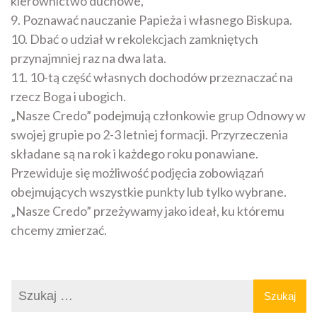
kierownictwo duchowe,
9. Poznawać nauczanie Papieża i własnego Biskupa.
10. Dbać o udział w rekolekcjach zamkniętych
przynajmniej raz na dwa lata.
11. 10-tą część własnych dochodów przeznaczać na
rzecz Boga i ubogich.
„Nasze Credo” podejmują członkowie grup Odnowy w
swojej grupie po 2-3 letniej formacji. Przyrzeczenia
składane są na rok i każdego roku ponawiane.
Przewiduje się możliwość podjęcia zobowiązań
obejmujących wszystkie punkty lub tylko wybrane.
„Nasze Credo” przeżywamy jako ideał, ku któremu
chcemy zmierzać.