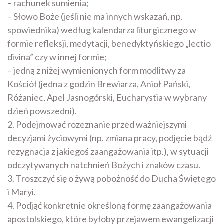
– rachunek sumienia;
– Słowo Boże (jeśli nie ma innych wskazań, np.
spowiednika) według kalendarza liturgicznego w
formie refleksji, medytacji, benedyktyńskiego „lectio
divina” czy w innej formie;
– jedną z niżej wymienionych form modlitwy za
Kościół (jedna z godzin Brewiarza, Anioł Pański,
Różaniec, Apel Jasnogórski, Eucharystia w wybrany
dzień powszedni).
2. Podejmować rozeznanie przed ważniejszymi
decyzjami życiowymi (np. zmiana pracy, podjęcie bądź
rezygnacja z jakiegoś zaangażowania itp.), w sytuacji
odczytywanych natchnień Bożych i znaków czasu.
3. Troszczyć się o żywą pobożność do Ducha Świętego
i Maryi.
4. Podjąć konkretnie określoną formę zaangażowania
apostolskiego, które byłoby przejawem ewangelizacji