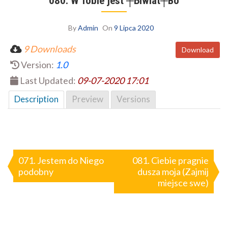
080. W Tobie jest ┼Ыwiat┼Вo
By
Admin
On
9 Lipca 2020
9 Downloads
Download
Version:
1.0
Last Updated:
09-07-2020 17:01
Description
Preview
Versions
Nawigacja
wpisu
071. Jestem do Niego
081. Ciebie pragnie
podobny
dusza moja (Zajmij
miejsce swe)