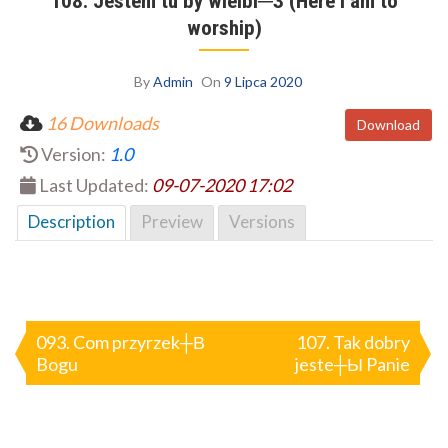
108. Jestem tu by wielbi─З (Here I am to
worship)
By
Admin
On
9 Lipca 2020
16 Downloads
Download
Version:
1.0
Last Updated:
09-07-2020 17:02
Description
Preview
Versions
Nawigacja
wpisu
093. Com przyrzek┼В
107. Tak dobry
Bogu
jeste┼Ы Panie