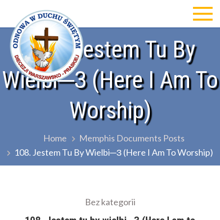
Skip
to
Odnowa w Duchu św Diecezji
content
108. Jestem Tu By
Warszawsko-Praskiej
Wielbi─З (Here I Am To
Worship)
Home
Memphis Documents Posts
108. Jestem Tu By Wielbi─З (Here I Am To Worship)
Bez kategorii