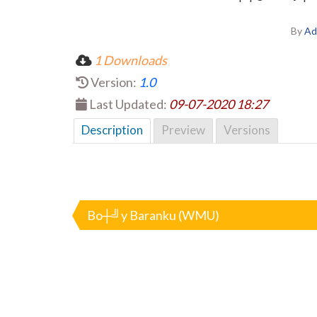
By
Ad
1 Downloads
Version:
1.0
Last Updated:
09-07-2020 18:27
Description
Preview
Versions
Nawigacja
wpisu
Bo┼╝y Baranku (WMU)