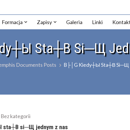
ezji Warszawsko-Praskiej
Formacja
Zapisy
Galeria
Linki
Kontak
dy┼Ы Sta┼В Si─Щ Jed
mphis Documents Posts
B├│g Kiedy┼Ы Sta┼В Si─Щ 
Bez kategorii
 sta┼В si─Щ jednym z nas