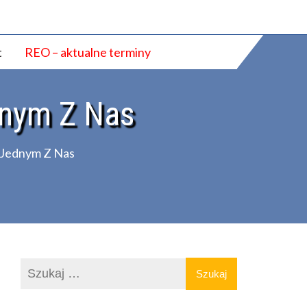
t
REO – aktualne terminy
nym Z Nas
Jednym Z Nas