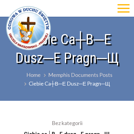
Skip
to
Odnowa w Duchu św Diecezji
content
Warszawsko-Praskiej
Ciebie Ca┼В─Е
Dusz─Е Pragn─Щ
Home
Memphis Documents Posts
Ciebie Ca┼В─Е Dusz─Е Pragn─Щ
Bez kategorii