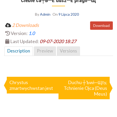
Ciebie ca┼В─Е dusz─Е pragn─Щ
By
Admin
On
9 Lipca 2020
2 Downloads
Download
Version:
1.0
Last Updated:
09-07-2020 18:27
Description
Preview
Versions
Nawigacja
wpisu
Chrystus
Duchu ┼Ъwi─Щty,
zmartwychwstan jest
Tchnienie Ojca (Deus
Meus)