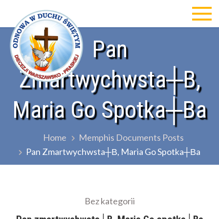
Skip
to
Odnowa w Duchu św Diecezji
content
Pan
Warszawsko-Praskiej
Zmartwychwsta┼В,
Maria Go Spotka┼Вa
Home
Memphis Documents Posts
Pan Zmartwychwsta┼В, Maria Go Spotka┼Вa
Bez kategorii