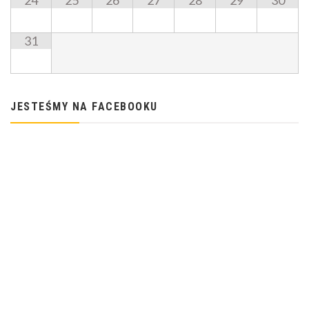
24
25
26
27
28
29
30
31
JESTEŚMY NA FACEBOOKU