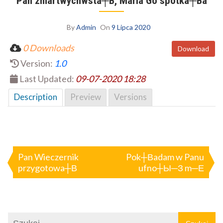
Pan zmartwychwsta┼В, Maria Go spotka┼Вa
By
Admin
On
9 Lipca 2020
0 Downloads
Download
Version:
1.0
Last Updated:
09-07-2020 18:28
Description
Preview
Versions
Nawigacja
wpisu
Pan Wieczernik
Pok┼Вadam w Panu
przygotowa┼В
ufno┼Ы─З m─Е