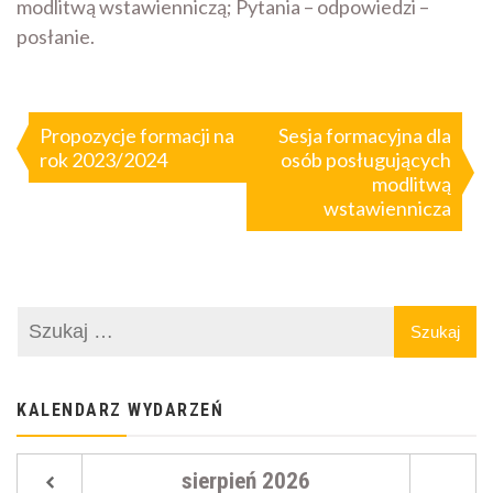
modlitwą wstawienniczą; Pytania – odpowiedzi –
posłanie.
Nawigacja
wpisu
Propozycje formacji na
Sesja formacyjna dla
rok 2023/2024
osób posługujących
modlitwą
wstawiennicza
KALENDARZ WYDARZEŃ
sierpień
2026