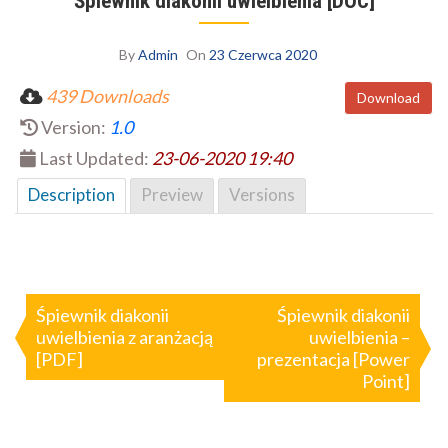
Śpiewnik diakonii uwielbienia [DOC]
By
Admin
On
23 Czerwca 2020
439 Downloads
Download
Version:
1.0
Last Updated:
23-06-2020 19:40
Description
Preview
Versions
Nawigacja
wpisu
Śpiewnik diakonii
Śpiewnik diakonii
uwielbienia z aranżacją
uwielbienia –
[PDF]
prezentacja [Power
Point]