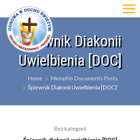
Skip
to
Odnowa w Duchu św Diecezji
content
Warszawsko-Praskiej
Śpiewnik Diakonii
Uwielbienia [DOC]
Home
Memphis Documents Posts
Śpiewnik Diakonii Uwielbienia [DOC]
Bez kategorii