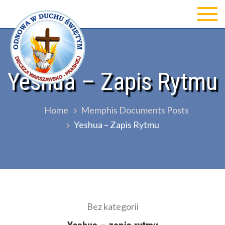
Skip
to
Odnowa w Duchu św Diecezji
content
Warszawsko-Praskiej
Yeshua – Zapis Rytmu
Home
Memphis Documents Posts
Yeshua – Zapis Rytmu
Bez kategorii