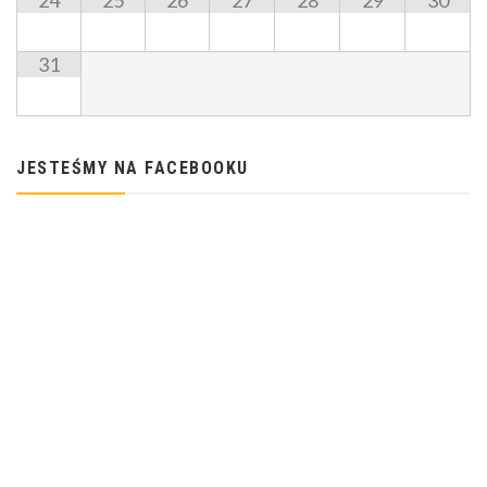
24
25
26
27
28
29
30
31
JESTEŚMY NA FACEBOOKU