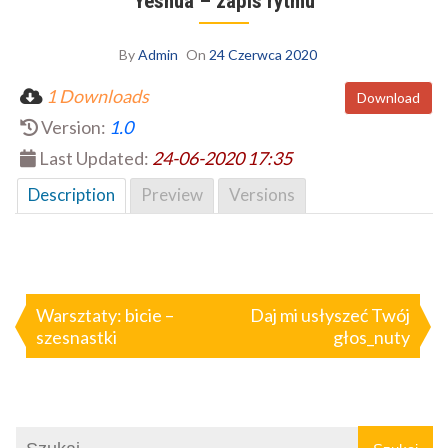
Yeshua – zapis rytmu
By
Admin
On
24 Czerwca 2020
1 Downloads
Download
Version:
1.0
Last Updated:
24-06-2020 17:35
Description
Preview
Versions
Nawigacja
wpisu
Warsztaty: bicie –
Daj mi usłyszeć Twój
szesnastki
głos_nuty